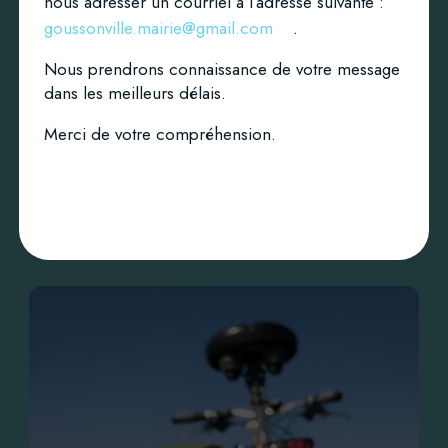
nous adresser un courriel à l’adresse suivante :
goussonville.mairie@gmail.com
.
Nous prendrons connaissance de votre message
Explorez
dans les meilleurs délais.
Le patrimoine
Merci de votre compréhension.