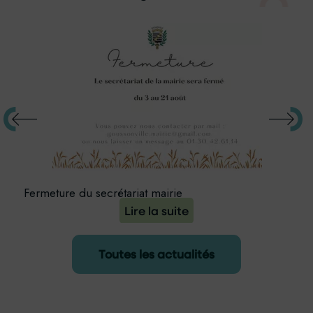
Fermeture du secrétariat mairie
Nui
Toutes les actualités