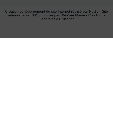
Création et hébergement du site Internet réalisé par Net15
-
Site
administrable CMS propulsé par WebSee Mairie
-
Conditions
Générales d'Utilisation