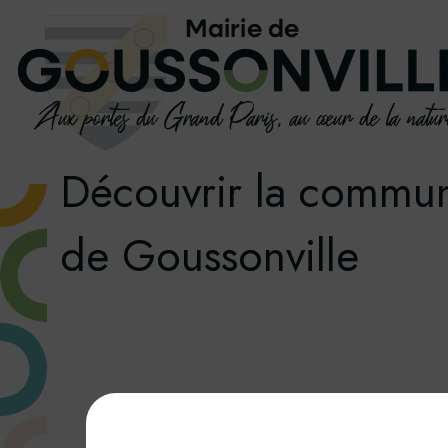
Découvrir la commu
de Goussonville