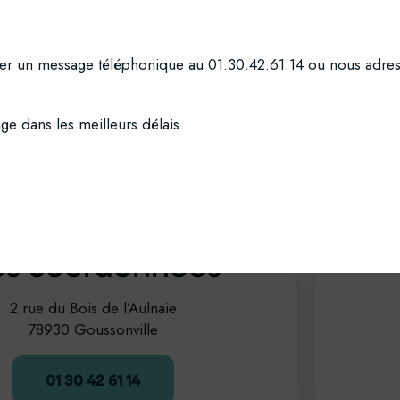
er un message téléphonique au 01.30.42.61.14 ou nous adresse
 dans les meilleurs délais.
s coordonnées
2 rue du Bois de l’Aulnaie
78930 Goussonville
01 30 42 61 14