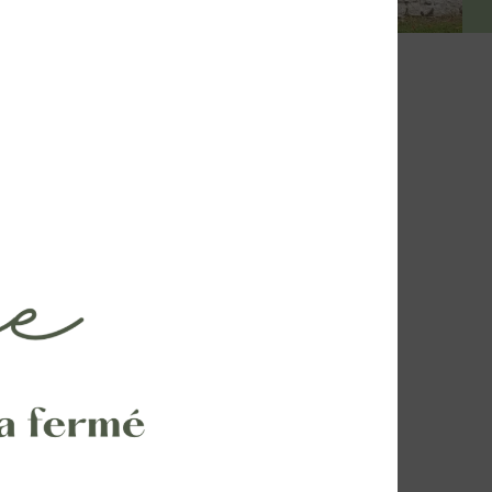
s...
soirs
Le château de Goussonville