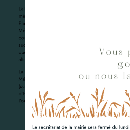
L'altitude moyenne de Goussonville est de 100
mètres environ. Sa superficie est de 4.66 km².
Placée sur la route départementale D130 qui relie
Mézières-sur-Seine à Orgerus au sud, la
commune de Goussonville est située à 10 km au
sud-est de Mantes-la-Jolie et environ 8 km au sud-
ouest d‘Epône, sur le plateau du Mantois à une
altitude de 100 m environ.
La commune est limitrophe de celles de
Mézières-sur-Seine au nord-est, d‘Epône à l'est
(sur 150 m), de Jumeauville au sud-est,
d‘Hargeville au sud et de Boinville-en-Mantois à
l'ouest.
Le secrétariat de la mairie sera fermé du lund