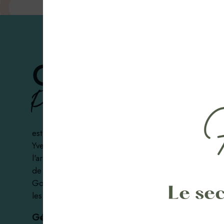
Goussonville
Petit village des Yvelines
est un petit village situé dans le département des
Yvelines en
région Île-de-France. Il appartient à
l'arrondissement de
Mantes-la-Jolie et au canton
de Bonnières-sur-Seine. Les
habitants de
Goussonville
se nomment les
Goussonvillois
et
les
Goussonvilloises
.
Géographie