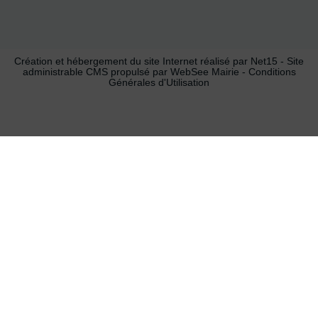
Création et hébergement du site Internet réalisé par Net15
-
Site
administrable CMS propulsé par WebSee Mairie
-
Conditions
Générales d'Utilisation